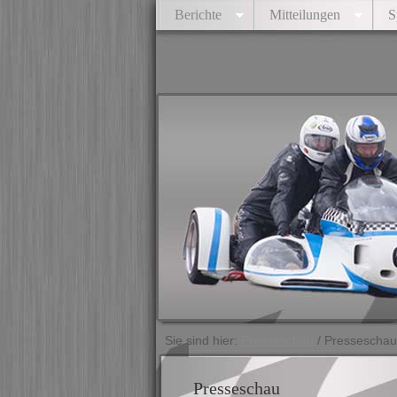
Berichte
Mitteilungen
S
Sie sind hier:
Presseschau
/ Presseschau
Presseschau